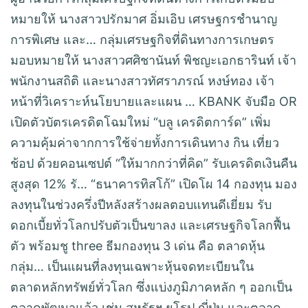
หมายให้ นางสาวปรักมาศ อิ่มเอิบ เศรษฐกรชำนาญ
การพิเศษ และ… กลุ่มเศรษฐกิจที่ดินทางการเกษตร
มอบหมายให้ นางสาวศศิชานันท์ พิชญะเอกธารินท์ เจ้า
พนักงานสถิติ และนางสาวทัศราภรณ์ หงษ์ทอง เจ้า
หน้าที่วิเคราะห์นโยบายและแผน … KBANK จับมือ OR
เปิดตัวบัตรเครดิตโฉมใหม่ “บลู เครดิตการ์ด” เพิ่ม
ความคุ้มค่าจากการใช้จ่ายทั้งการเดินทาง กิน เที่ยว
ช้อป ด้วยคอนเซปต์ “ให้มากกว่าที่คิด” รับเครดิตเงินคืน
สูงสุด 12% รั… “ธนาคารทิสโก้” เปิดโผ 14 กองทุน มอง
ลงทุนในช่วงครึ่งปีหลังสร้างผลตอบแทนดีเยี่ยม รับ
ดอกเบี้ยทั่วโลกปรับตัวเป็นขาลง และเศรษฐกิจโลกฟื้น
ตัว พร้อมชู three ธีมกองทุน 3 เด่น คือ ตลาดหุ้น
กลุ่ม… เป็นแผนที่ลงทุนเฉพาะหุ้นจดทะเบียนใน
ตลาดหลักทรัพย์ทั่วโลก ซึ่งแบ่งภูมิภาคหลัก ๆ ออกเป็น
ตลาดพัฒนาแล้ว เช่น สหรัฐฯ ยุโรป ญี่ปุ่น และตลาด