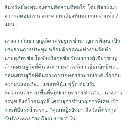
สินทรัพย์ลงทุนเองตามสัดส่วนที่พอใจ โดยพิจารณา
จากผลตอบแทน และความเสี่ยงที่เหมาะสมจากทั้ง 7
แผน…
นางสาววัลยา บุญเลิศ เศรษฐกรชำนาญการพิเศษ เป็น
ประธานการประชุม พร้อมด้วยคณะทำงานจัดทำ…
นายสุภัทรชัย โอฬารกิจกุลชัย รักษาการผู้เชี่ยวชาญ
ด้านเศรษฐกิจที่ดิน และนางสาวสลิลา เอี่ยมอิทธิพล…
กลุ่มเศรษฐกิจที่ดินทางการเกษตรร่วมรณรงค์เกี่ยวกับ
ความปลอดภัย… แพลททินัม ฟรุ๊ต ต้อนรับ
รมว.เกษตรฯ ลงพื้นที่พบปะเกษตรกรชาวสว… นางสาว
วรนุช อิงค์โรจนฤทธิ์ เศรษฐกรชำนาญการพิเศษ เข้า
ร่วมพิธีสรงน้ำพระ… “คุณหญิงปัทมา ลีสวัสดิ์ตระกูล”
ขับร้องเพลง “สดุดีจอมราชา” ใน…