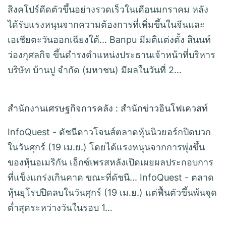
สิงคโปร์ดีดตัวขึ้นอย่างรวดเร็วในเดือนมกราคม หลัง
ได้รับแรงหนุนจากความต้องการที่เพิ่มขึ้นในจีนและ
เอเชียตะวันออกเฉียงใต้... Banpu มีมติแต่งตั้ง สินนท์
ว่องกุศลกิจ ขึ้นดำรงตำแหน่งประธานเจ้าหน้าที่บริหาร
บริษัท บ้านปู จำกัด (มหาชน) มีผลในวันที่ 2…
สำนักงานเศรษฐกิจการคลัง : สำนักข่าวอินโฟเควสท์
InfoQuest - ดัชนีดาวโจนส์ตลาดหุ้นนิวยอร์กปิดบวก
ในวันศุกร์ (19 เม.ย.) โดยได้แรงหนุนจากการพุ่งขึ้น
ของหุ้นอเมริกัน เอ็กซ์เพรสหลังเปิดเผยผลประกอบการ
ที่แข็งแกร่งเกินคาด ขณะที่ดัชนี... InfoQuest - ตลาด
หุ้นยุโรปปิดลบในวันศุกร์ (19 เม.ย.) แต่ฟื้นตัวขึ้นพ้นจุด
ต่ำสุดระหว่างวันในรอบ 1…