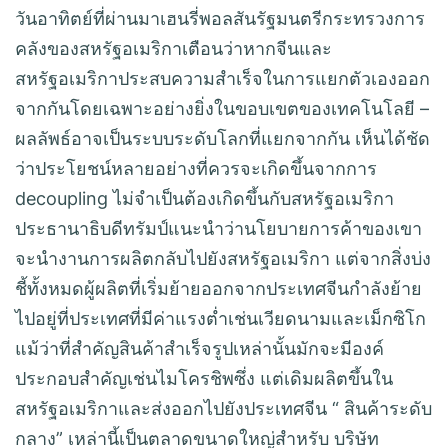
วันอาทิตย์ที่ผ่านมาเฮนรี่พอลสันรัฐมนตรีกระทรวงการ
คลังของสหรัฐอเมริกาเตือนว่าหากจีนและ
สหรัฐอเมริกาประสบความสำเร็จในการแยกตัวเองออก
จากกันโดยเฉพาะอย่างยิ่งในขอบเขตของเทคโนโลยี –
ผลลัพธ์อาจเป็นระบบระดับโลกที่แยกจากกัน เห็นได้ชัด
ว่าประโยชน์หลายอย่างที่ควรจะเกิดขึ้นจากการ
decoupling ไม่จำเป็นต้องเกิดขึ้นกับสหรัฐอเมริกา
ประธานาธิบดีทรัมป์แนะนำว่านโยบายการค้าของเขา
จะนำงานการผลิตกลับไปยังสหรัฐอเมริกา แต่จากสิ่งบ่ง
ชี้ทั้งหมดผู้ผลิตที่เริ่มย้ายออกจากประเทศจีนกำลังย้าย
ไปอยู่ที่ประเทศที่มีค่าแรงต่ำเช่นเวียดนามและเม็กซิโก
แม้ว่าที่สำคัญสินค้าสำเร็จรูปเหล่านั้นมักจะมีองค์
ประกอบสำคัญเช่นไมโครชิพซึ่ง แต่เดิมผลิตขึ้นใน
สหรัฐอเมริกาและส่งออกไปยังประเทศจีน “ สินค้าระดับ
กลาง” เหล่านี้เป็นตลาดขนาดใหญ่สำหรับ บริษัท