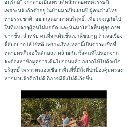
อนุรักษ์” จะกลายเป็นเทรนด์หลักตลอดทศวรรษนี้
เพราะหลังกักตัวอยู่ในบ้านมาเป็นแรมปี ผู้คนต่างโหย
หาธรรมชาติ, อยากสูดอากาศบริสุทธิ์, เที่ยวผจญภัยไป
ในที่แปลกๆผู้คนไม่แออัด และหันมาใส่ใจฟื้นฟูสุขภาพ
มากขึ้น. สำหรับ คนที่จะเดินขึ้นเขาคิชฌกูฏ ถ้าเจอเรื่อง
ลี้ลับอยากให้ใช้สติ เพราะเรื่องเหล่านี้เป็นความเชื่อที่
หลายคนก็เจอในลักษณะคล้ายกัน ซึ่งคนที่ไปนอกจาก
จะต้องหาข้อมูลการเดินไปก่อนแล้ว อยากให้ไปด้วยใจ
บริสุทธิ์ เพราะตนเองเชื่อว่าพื้นที่นี้มีสิ่งที่ปกป้องคุ้มครอง
หากมาแล้วคิดไม่ดี ก็อาจมีสิ่งไม่ดีเกิดขึ้น.