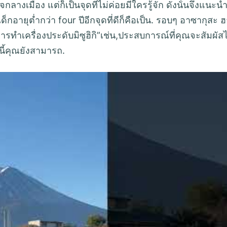
จกลางเมือง แต่ก็เป็นจุดที่ไม่ค่อยมีใครรู้จัก ดังนั้นจึงแนะน
็กอายุต่ำกว่า four ปีอีกจุดที่ดีก็คือเป็น. รอบๆ อาซากุสะ 
ำเครื่องประดับมิซูฮิกิ”เช่น,ประสบการณ์ที่คุณจะสัมผัสไ
ี้คุณยังสามารถ.