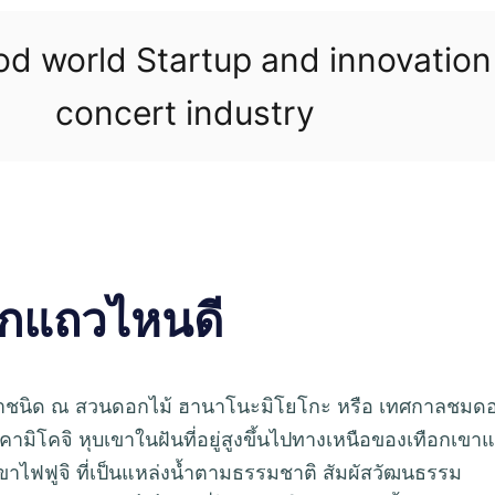
ood world Startup and innovatio
concert industry
พักแถวไหนดี
นานาชนิด ณ สวนดอกไม้ ฮานาโนะมิโยโกะ หรือ เทศกาลชมด
คามิโคจิ หุบเขาในฝันที่อยู่สูงขึ้นไปทางเหนือของเทือกเขา
กภูเขาไฟฟูจิ ที่เป็นแหล่งนํ้าตามธรรมชาติ สัมผัสวัฒนธรรม