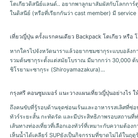
โตเกียวดิสนีย์แลนด์.. อยากพาลูกมาสัมผัสกับโลกการ์ตูนที่
ในดิสนีย์ (หรือที่เรียกกันว่า cast member) มี servic
เที่ยวญี่ปุ่น ครั้งแรกคนเดียว Backpack โตเกียว หรือ 
หากใครไปจังหวัดนาราแล้วอยากชมซากุระแบบอลังการ ใ
รวมต้นซากุระตั้งแต่สมัยโบราณ มีมากกว่า 30,000 ต้น 
ชิโรยามะซากุระ (Shiroyamazakura)…
กรุงศรี คอนซูมเมอร์ แนะวางแผนเที่ยวญี่ปุ่นอย่างไร ให้
ถึงคนขับที่รู้รอบด้านจุดซ่อนเร้นและอาหารรสเลิศที่ซ่อ
ทัวร์ระยะสั้น กะทัดรัด และมีประสิทธิภาพรอบสถานที่ท่
เส้นทางท่องเที่ยวที่เลือกเองทัวร์ที่เหมาะกับความต
เห็นน้ำได้เคลียร์ SUPยังเป็นกิจกรรมที่ขาดไม่ได้ใ