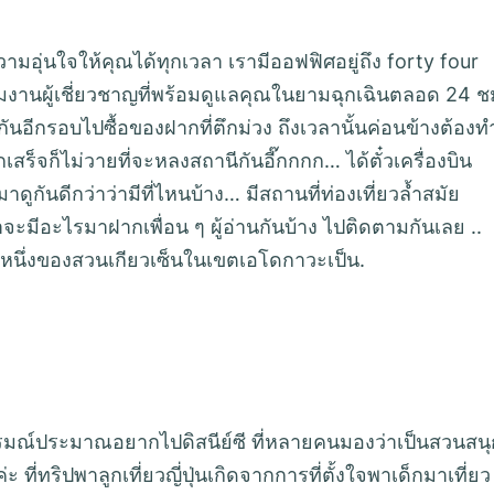
วามอุ่นใจให้คุณได้ทุกเวลา เรามีออฟฟิศอยู่ถึง forty four
มงานผู้เชี่ยวชาญที่พร้อมดูแลคุณในยามฉุกเฉินตลอด 24 ช
นอีกรอบไปซื้อของฝากที่ตึกม่วง ถึงเวลานั้นค่อนข้างต้องท
สร็จก็ไม่วายที่จะหลงสถานีกันอี๊กกกก… ได้ตั๋วเครื่องบิน
าดูกันดีกว่าว่ามีที่ไหนบ้าง… มีสถานที่ท่องเที่ยวล้ำสมัย
าจะมีอะไรมาฝากเพื่อน ๆ ผู้อ่านกันบ้าง ไปติดตามกันเลย ..
ุมหนึ่งของสวนเกียวเซ็นในเขตเอโดกาวะเป็น.
อารมณ์ประมาณอยากไปดิสนีย์ซี ที่หลายคนมองว่าเป็นสวนสนุก
 ที่ทริปพาลูกเที่ยวญี่ปุ่นเกิดจากการที่ตั้งใจพาเด็กมาเที่ยว