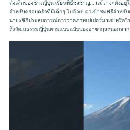
ดั้งเดิมของชาวญี่ปุ่น เรียนพิธีชงชาญ… แม้ว่าจะตั้งอยู่ใ
สำหรับครอบครัวที่มีเด็กๆ ไปด้วย! ค่าเข้าชมฟรีสำหรับเด
นายะชิกิประสบการณ์การวาดภาพเปเปอร์มาเช่”หรือ”การท
ถึงวัฒนธรรมญี่ปุ่นตามแบบฉบับของอาซากุสะนอกจากน