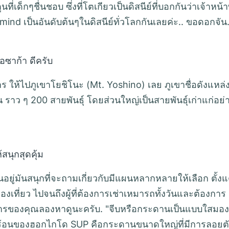
เด็กๆชื่นชอบ ซึ่งที่โตเกียวเป็นดิสนีย์ที่บอกกันว่าเจ้าหน้าท
e mind เป็นอันดับต้นๆในดิสนีย์ทั่วโลกกันเลยค่ะ.. ขอดอกจั
โอซาก้า ดีครับ
ห้ไปภูเขาโยชิโนะ (Mt. Yoshino) เลย ภูเขาชื่อดังแหล่
ราว ๆ 200 สายพันธุ์ โดยส่วนใหญ่เป็นสายพันธุ์เก่าแก่อย่
สนุกสุดคุ้ม
นอยู่มันสนุกที่จะถามเกี่ยวกับมีแผนหลากหลายให้เลือก ตั้งแ
องเที่ยว ไปจนถึงผู้ที่ต้องการเช่าเหมารถทั้งวันและต้องการ
้องการของคุณลองหาดูนะครับ. "จีบหรือกระดานเป็นแบบใสมอง
นฤดูร้อนของฮอกไกโด SUP คือกระดานขนาดใหญ่ที่มีการลอยต