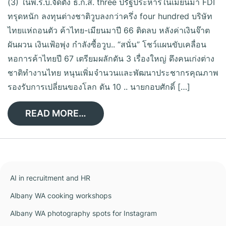
(3) ในพ.ร.บ.จัดตั้ง ธ.ก.ส. three ปีรัฐประหารในเมียนมา FDI
ทรุดหนัก ลงทุนต่างชาติวูบลงกว่าครึ่ง four hundred บริษัท
ไทยแห่ถอนตัว ค้าไทย-เมียนมาปี 66 ติดลบ หลังค่าเงินจ๊าต
ผันผวน เงินเฟ้อพุ่ง กำลังซื้อวูบ.. “สนั่น” โชว์แผนขับเคลื่อน
หอการค้าไทยปี 67 เตรียมผลักดัน 3 เรื่องใหญ่ ดึงคนเก่งต่าง
ชาติทำงานไทย หนุนเพิ่มจำนวนและพัฒนาประชากรคุณภาพ
รองรับการเปลี่ยนของโลก ดัน 10 .. นายกอบศักดิ์ […]
READ MORE…
AI in recruitment and HR
Albany WA cooking workshops
Albany WA photography spots for Instagram