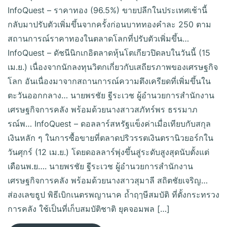
InfoQuest – ราคาทอง (96.5%) ขายปลีกในประเทศเช้านี้
กลับมาปรับตัวเพิ่มขึ้นจากครั้งก่อนบาททองคำละ 250 ตาม
สถานการณ์ราคาทองในตลาดโลกที่ปรับตัวเพิ่มขึ้น…
InfoQuest – ดัชนีนิกเกอิตลาดหุ้นโตเกียวปิดลบในวันนี้ (15
เม.ย.) เนื่องจากนักลงทุนวิตกเกี่ยวกับเสถียรภาพของเศรษฐกิจ
โลก อันเนื่องมาจากสถานการณ์ความตึงเครียดที่เพิ่มขึ้นใน
ตะวันออกกลาง… นายพรชัย ฐีระเวช ผู้อำนวยการสำนักงาน
เศรษฐกิจการคลัง พร้อมด้วยนางสาวสภัทร์พร ธรรมาภ
รณ์พ… InfoQuest – ดอลลาร์สหรัฐแข็งค่าเมื่อเทียบกับสกุล
เงินหลัก ๆ ในการซื้อขายที่ตลาดปริวรรตเงินตรานิวยอร์กใน
วันศุกร์ (12 เม.ย.) โดยดอลลาร์พุ่งขึ้นสู่ระดับสูงสุดนับตั้งแต่
เดือนพ.ย…. นายพรชัย ฐีระเวช ผู้อำนวยการสำนักงาน
เศรษฐกิจการคลัง พร้อมด้วยนางสาวสุมาลี สถิตชัยเจริญ…
ส่องเลขธูป พิธีเบิกเนตรพญานาค ถ้ำฤๅษีสมบัติ ที่ตั้งกระทรวง
การคลัง ใช้เป็นที่เก็บสมบัติชาติ ยุคจอมพล […]