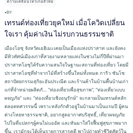
ความเคลื่อนไหวเกมส์ใหม่
•
BY:
เทรนด์ท่องเที่ยวยุคใหม่ เมื่อโควิดเปลี่ยน
ใจเรา คุ้มค่าเงิน ไม่รบกวนธรรมชาติ
เมืองโอซุ จังหวัดเอฮิเมะเคยเป็นเมืองแห่งปราสาท และยังคง
มีทิวทัศน์เมืองเก่าที่สวยงามหลายแห่งในช่วงไม่กี่ปีที่ผ่านมา
ปราสาทโอซุได้รับความสนใจในฐานะสถานที่ท่องเที่ยว โดยมี
ปราสาทโอซุที่ทำจากไม้ที่สร้างขึ้นใหม่ทั้งหมด การิว ซันโซ
สถาปัตยกรรมสุกิยะอันประณีต และร้านค้าในบ้านพื้นบ้านเก่า
แก่ที่จำหน่ายผลิตภั… “ท่องเที่ยวเพื่อสุขภาพ”, “ท่องเที่ยวแบบ
ผจญภัย” และ “ท่องเที่ยวเชิงอนุรักษ์” จะกลายเป็นเทรนด์หลัก
ตลอดทศวรรษนี้ เพราะหลังกักตัวอยู่ในบ้านมาเป็นแรมปี ผู้คน
ต่างโหยหาธรรมชาติ, อยากสูดอากาศบริสุทธิ์, เที่ยวผจญภัย
ไปในที่แปลกๆผู้คนไม่แออัด และหันมาใส่ใจฟื้นฟูสุขภาพมาก
ขึ้น. เรามักจะได้เห็นรายการสารคดี พาไปถ่ายทำชีวิตสัตว์ใน