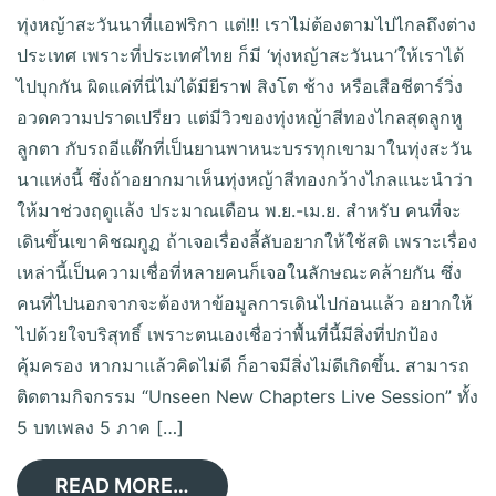
ทุ่งหญ้าสะวันนาที่แอฟริกา แต่!!! เราไม่ต้องตามไปไกลถึงต่าง
ประเทศ เพราะที่ประเทศไทย ก็มี ‘ทุ่งหญ้าสะวันนา’ให้เราได้
ไปบุกกัน ผิดแค่ที่นี่ไม่ได้มียีราฟ สิงโต ช้าง หรือเสือชีตาร์วิ่ง
อวดความปราดเปรียว แต่มีวิวของทุ่งหญ้าสีทองไกลสุดลูกหู
ลูกตา กับรถอีแต๊กที่เป็นยานพาหนะบรรทุกเขามาในทุ่งสะวัน
นาแห่งนี้ ซึ่งถ้าอยากมาเห็นทุ่งหญ้าสีทองกว้างไกลแนะนำว่า
ให้มาช่วงฤดูแล้ง ประมาณเดือน พ.ย.-เม.ย. สำหรับ คนที่จะ
เดินขึ้นเขาคิชฌกูฏ ถ้าเจอเรื่องลี้ลับอยากให้ใช้สติ เพราะเรื่อง
เหล่านี้เป็นความเชื่อที่หลายคนก็เจอในลักษณะคล้ายกัน ซึ่ง
คนที่ไปนอกจากจะต้องหาข้อมูลการเดินไปก่อนแล้ว อยากให้
ไปด้วยใจบริสุทธิ์ เพราะตนเองเชื่อว่าพื้นที่นี้มีสิ่งที่ปกป้อง
คุ้มครอง หากมาแล้วคิดไม่ดี ก็อาจมีสิ่งไม่ดีเกิดขึ้น. สามารถ
ติดตามกิจกรรม “Unseen New Chapters Live Session” ทั้ง
5 บทเพลง 5 ภาค […]
READ MORE…