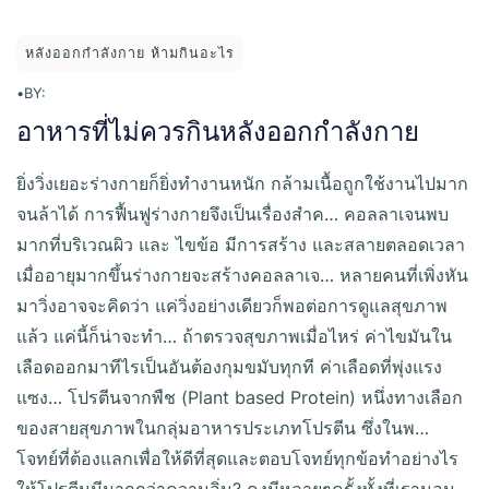
หลังออกกําลังกาย ห้ามกินอะไร
•
BY:
อาหารที่ไม่ควรกินหลังออกกำลังกาย
ยิ่งวิ่งเยอะร่างกายก็ยิ่งทำงานหนัก กล้ามเนื้อถูกใช้งานไปมาก
จนล้าได้ การฟื้นฟูร่างกายจึงเป็นเรื่องสำค… คอลลาเจนพบ
มากที่บริเวณผิว และ ไขข้อ มีการสร้าง และสลายตลอดเวลา
เมื่ออายุมากขึ้นร่างกายจะสร้างคอลลาเจ… หลายคนที่เพิ่งหัน
มาวิ่งอาจจะคิดว่า แค่วิ่งอย่างเดียวก็พอต่อการดูแลสุขภาพ
แล้ว แค่นี้ก็น่าจะทำ… ถ้าตรวจสุขภาพเมื่อไหร่ ค่าไขมันใน
เลือดออกมาทีไรเป็นอันต้องกุมขมับทุกที ค่าเลือดที่พุ่งแรง
แซง… โปรตีนจากพืช (Plant based Protein) หนึ่งทางเลือก
ของสายสุขภาพในกลุ่มอาหารประเภทโปรตีน ซึ่งในพ…
โจทย์ที่ต้องแลกเพื่อให้ดีที่สุดและตอบโจทย์ทุกข้อทำอย่างไร