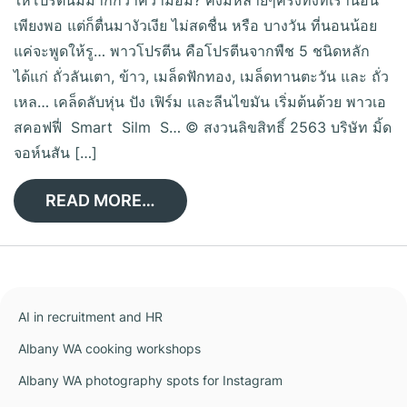
ให้โปรตีนมีมากกว่าความอิ่ม? คงมีหลายๆครั้งทั้งที่เรานอน
เพียงพอ แต่ก็ตื่นมางัวเงีย ไม่สดชื่น หรือ บางวัน ที่นอนน้อย
แค่จะพูดให้รู… พาวโปรตีน คือโปรตีนจากพืช 5 ชนิดหลัก
ได้แก่ ถั่วลันเตา, ข้าว, เมล็ดฟักทอง, เมล็ดทานตะวัน และ ถั่ว
เหล… เคล็ดลับหุ่น ปัง เฟิร์ม และลีนไขมัน เริ่มต้นด้วย พาวเอ
สคอฟฟี่ Smart Silm S… © สงวนลิขสิทธิ์ 2563 บริษัท มิ้ด
จอห์นสัน […]
READ MORE…
AI in recruitment and HR
Albany WA cooking workshops
Albany WA photography spots for Instagram