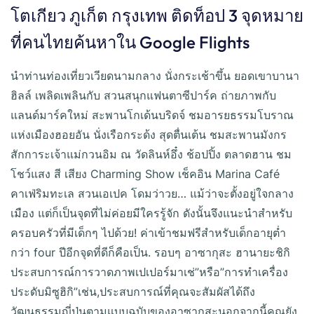
โตเกียว ภูเก็ต กรุงเทพ ติดท็อป 3 จุดหมาย
ที่คนไทยค้นหาใน Google Flights
นำท่านท่องเที่ยวเวียดนามกลาง นั่งกระเช้าขึ้น ยอดเขาบานา
ฮิลล์ เพลิดเพลินกับ สวนสนุกแฟนตาซีปาร์ค ถ่ายภาพกับ
แลนด์มาร์คใหม่ สะพานโกเด้นบริดจ์ ชมอารยธรรมโบราณ
แห่งเมืองฮอยอัน นั่งเรือกระด้ง สุดตื่นเต้น ชมสะพานมังกร
สักการะเจ้าแม่กวนอิม ณ วัดลินห์อึ๋ง ช้อปปิ้ง ตลาดฮาน ชม
โชว์แสง สี เสียง Charming Show เช็คอิน Marina Café
คาเฟ่ริมทะเล สวนเอเปค โดมว่าวย… แม้ว่าจะตั้งอยู่ใจกลาง
เมือง แต่ก็เป็นจุดที่ไม่ค่อยมีใครรู้จัก ดังนั้นจึงแนะนำสำหรับ
ครอบครัวที่มีเด็กๆ ไปด้วย! ค่าเข้าชมฟรีสำหรับเด็กอายุต่ำ
กว่า four ปีอีกจุดที่ดีก็คือเป็น. รอบๆ อาซากุสะ ฮานายะชิกิ
ประสบการณ์การวาดภาพเปเปอร์มาเช่”หรือ”การทำเครื่อง
ประดับมิซูฮิกิ”เช่น,ประสบการณ์ที่คุณจะสัมผัสได้ถึง
วัฒนธรรมญี่ปุ่นตามแบบฉบับของอาซากุสะนอกจากนี้คุณยัง