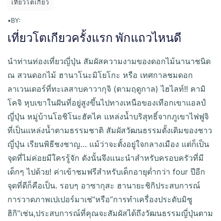
เที่ยวโตเกียว
•
BY:
เที่ยวโตเกียวครั้งแรก พักแถวไหนดี
นำท่านท่องเที่ยวญี่ปุ่น สัมผัสความงามของดอกไม้นานาชนิด
ณ สวนดอกไม้ ฮานาโนะมิโยโกะ หรือ เทศกาลชมดอก
ลาเวนเดอร์ที่ทะเลสาบคาวากุจิ (ตามฤดูกาล) ไฮไลท์!! คามิ
โคจิ หุบเขาในฝันที่อยู่สูงขึ้นไปทางเหนือของเทือกเขาแอลป์
ญี่ปุ่น หมู่บ้านโอชิโนะฮัคไค แหล่งนํ้าบริสุทธิ์จากภูเขาไฟฟูจิ
ที่เป็นแหล่งนํ้าตามธรรมชาติ สัมผัสวัฒนธรรมดั้งเดิมของชาว
ญี่ปุ่น เรียนพิธีชงชาญ… แม้ว่าจะตั้งอยู่ใจกลางเมือง แต่ก็เป็น
จุดที่ไม่ค่อยมีใครรู้จัก ดังนั้นจึงแนะนำสำหรับครอบครัวที่มี
เด็กๆ ไปด้วย! ค่าเข้าชมฟรีสำหรับเด็กอายุต่ำกว่า four ปีอีก
จุดที่ดีก็คือเป็น. รอบๆ อาซากุสะ ฮานายะชิกิประสบการณ์
การวาดภาพเปเปอร์มาเช่”หรือ”การทำเครื่องประดับมิซู
ฮิกิ”เช่น,ประสบการณ์ที่คุณจะสัมผัสได้ถึงวัฒนธรรมญี่ปุ่นตาม