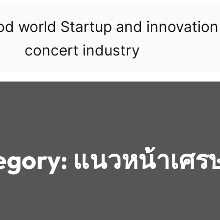
ood world Startup and innovatio
concert industry
egory:
แนวหน้าเศรษ