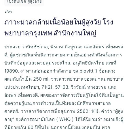
โปรตีนเชค ผู้สูงอายุ
•
BY:
ภาวะมวลกล้ามเนื้อน้อยในผู้สูงวัย โรง
พยาบาลกรุงเทพ สำนักงานใหญ่
ประจวบ วานิชชัชวาล, พีรเวท กิจบูรณะ และอัมพร เที่ยงตรง
ดี. ตู้แช่เวชภัณฑ์ชนิดกระจายความเย็นอย่างทั่วถึงพร้อมการ
บันทึกข้อมูลและควบคุมระยะไกล. อนุสิทธิบัตรไทย เลขที่
19890. ✅ ทานก่อนออกกำลังกาย ชง biovitt 1 ช้อนตวง
ผสมกับน้ำเย็น 250 ml. วารสารพยาบาลของสมาคมพยาบาล
แห่งประเทศไทยฯ, 71(2), 57-63. วีรวัฒน์ ทางธรรม และ
อัมพร เที่ยงตรงดี. ผลของการจัดการเรียนรู้โดยใช้ทีมเป็นฐาน
ต่อความรู้และการทำงานเป็นทีมของนักศึกษาพยาบาล
ศาสตร์. วารสารวิชาการเพื่อสุขภาพ 2562; 1(1). คำว่า “ผู้สูง
อายุ” องค์การอนามัยโลก ( WHO ) ได้ให้นิยามว่า หมายถึงผู้
ที่มีอายุเกิน 60 ปีขึ้นไป นอกจากนี้ยังแบ่งกลุ่มเป็น พวก