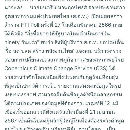
น่าจะลง … นายมนตรี มหาพฤกษ์พงศ์ รองประธานสภา
อุตสาหกรรมแห่งประเทศไทย (ส.อ.ท.) เปิดเผยผลการ
สำรวจ FTI Poll ครั้งที่ 27 ในเดือนมีนาคม 2566 ภาย
ใต้หัวข้อ “สิ่งที่อยากให้รัฐบาลใหม่ดำเนินการใน
ninety วันแรก” พบว่า สิ่งที่ผู้บริหาร ส.อ.ท. ยกประเด็น
‘รื้อ ลด ปลด สร้าง พลังงานไทย’ แจงสส. บริการตรวจ
สอบการเปลี่ยนแปลงสภาพภูมิอากาศของสหภาพยุโรป
Copernicus Climate Change Service (C3S) ได้
รายงานว่าซีกโลกเหนือเพิ่งประสบกับฤดูร้อนที่อบอุ่น
ที่สุดเป็นประวัติการณ์… รายงานแสดงผลข้อมูลในรูป
แบบของกราฟ สามารถสืบค้นข้อมูลดัชนีอุตสาหกรรม
ได้ตามประเภทของข้อมูลที่ต้องการ. เกณฑ์ที่ 12 แม้
เมืองเริ่มออกแววดีตั้งแต่วันเกิดเมืองที่ 21 เมษายน
2567 เป็นต้นไปแต่ผู้หลักผู้ใหญ่ในเมืองต้องระวังคำพูด
อย่าไปยุ่งเรื่องคนอื่น หรือชาติอื่น ตามโฉลก….เป็น