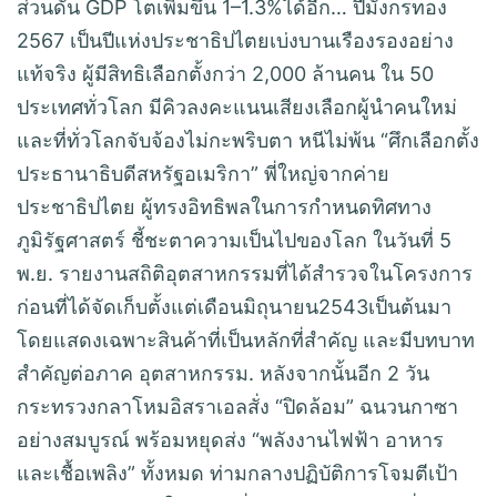
ส่วนดัน GDP โตเพิ่มขึ้น 1–1.3%ได้อีก… ปีมังกรทอง
2567 เป็นปีแห่งประชาธิปไตยเบ่งบานเรืองรองอย่าง
แท้จริง ผู้มีสิทธิเลือกตั้งกว่า 2,000 ล้านคน ใน 50
ประเทศทั่วโลก มีคิวลงคะแนนเสียงเลือกผู้นำคนใหม่
และที่ทั่วโลกจับจ้องไม่กะพริบตา หนีไม่พ้น “ศึกเลือกตั้ง
ประธานาธิบดีสหรัฐอเมริกา” พี่ใหญ่จากค่าย
ประชาธิปไตย ผู้ทรงอิทธิพลในการกำหนดทิศทาง
ภูมิรัฐศาสตร์ ชี้ชะตาความเป็นไปของโลก ในวันที่ 5
พ.ย. รายงานสถิติอุตสาหกรรมที่ได้สำรวจในโครงการ
ก่อนที่ได้จัดเก็บตั้งแต่เดือนมิถุนายน2543เป็นต้นมา
โดยแสดงเฉพาะสินค้าที่เป็นหลักที่สำคัญ และมีบทบาท
สำคัญต่อภาค อุตสาหกรรม. หลังจากนั้นอีก 2 วัน
กระทรวงกลาโหมอิสราเอลสั่ง “ปิดล้อม” ฉนวนกาซา
อย่างสมบูรณ์ พร้อมหยุดส่ง “พลังงานไฟฟ้า อาหาร
และเชื้อเพลิง” ทั้งหมด ท่ามกลางปฏิบัติการโจมตีเป้า