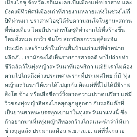
เมืองโอซุ จังหวัดเอฮิเมะเคยเป็นเมืองแห่งปราสาท และ
ยังคงมีทิวทัศน์เมืองเก่าที่สวยงามหลายแห่งในช่วงไม่กี่
ปีที่ผ่านมา ปราสาทโอซุได้รับความสนใจในฐานะสถาน
ที่ท่องเที่ยว โดยมีปราสาทโอซุที่ทำจากไม้ที่สร้างขึ้น
ใหม่ทั้งหมด การิว ซันโซ สถาปัตยกรรมสุคิยะอัน
ประณีต และร้านค้าในบ้านพื้นบ้านเก่าแก่ที่จำหน่าย
ผลิตภั… เรามักจะได้เห็นรายการสารคดี พาไปถ่ายทำ
ชีวิตสัตว์ในทุ่งหญ้าสะวันนาที่แอฟริกา แต่!!! เราไม่ต้อง
ตามไปไกลถึงต่างประเทศ เพราะที่ประเทศไทย ก็มี ‘ทุ่ง
หญ้าสะวันนา’ให้เราได้ไปบุกกัน ผิดแค่ที่นี่ไม่ได้มียีราฟ
สิงโต ช้าง หรือเสือชีตาร์วิ่งอวดความปราดเปรียว แต่มี
วิวของทุ่งหญ้าสีทองไกลสุดลูกหูลูกตา กับรถอีแต๊กที่
เป็นยานพาหนะบรรทุกเขามาในทุ่งสะวันนาแห่งนี้ ซึ่ง
ถ้าอยากมาเห็นทุ่งหญ้าสีทองกว้างไกลแนะนำว่าให้มา
ช่วงฤดูแล้ง ประมาณเดือน พ.ย.-เม.ย. แต่ที่นี่จะสวย