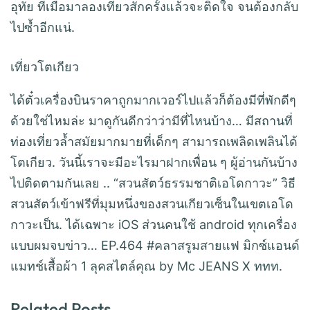
อุทัย ที่เมื่อมาลองเที่ยวสักครั้งแล้วจะติดใจ จนต้องกลับ
ไปซ้ำอีกแน่.
เที่ยวโตเกียว
ได้ตั๋วเครื่องบินราคาถูกมากเวอร์ไปแล้วก็ต้องมีที่พักดีๆ
ด้วยใช่ไหมล่ะ มาดูกันดีกว่าว่ามีที่ไหนบ้าง… มีสถานที่
ท่องเที่ยวล้ำสมัยมากมายที่เด็กๆ สามารถเพลิดเพลินได้
โตเกียว. วันนี้เราจะมีอะไรมาฝากเพื่อน ๆ ผู้อ่านกันบ้าง
ไปติดตามกันเลย .. “สวนสัตว์ธรรมชาติเอโดกาวะ” วิธี
สวนสัตว์เข้าฟรีที่มุมหนึ่งของสวนเกียวเซ็นในเขตเอโด
กาวะเป็น. ได้เฉพาะ iOS ส่วนคนใช้ android ทุกเครื่อง
แบบผมจบข่าว… EP.464 #คลาสรูมสายแฟ มิกซ์แอนด์
แมทช์เสื้อผ้า 1 ลุคสไตล์คุณ by Mc JEANS X ททท.
Related Posts