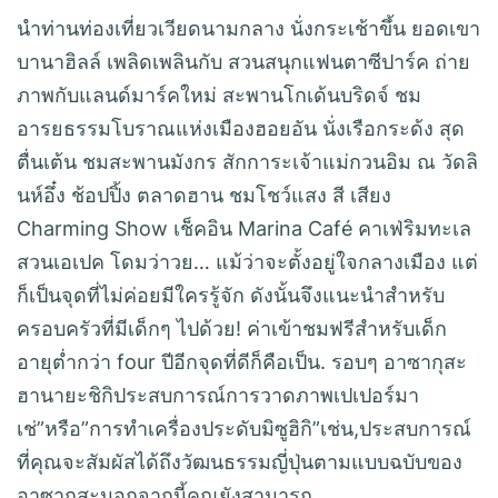
นำท่านท่องเที่ยวเวียดนามกลาง นั่งกระเช้าขึ้น ยอดเขา
บานาฮิลล์ เพลิดเพลินกับ สวนสนุกแฟนตาซีปาร์ค ถ่าย
ภาพกับแลนด์มาร์คใหม่ สะพานโกเด้นบริดจ์ ชม
อารยธรรมโบราณแห่งเมืองฮอยอัน นั่งเรือกระด้ง สุด
ตื่นเต้น ชมสะพานมังกร สักการะเจ้าแม่กวนอิม ณ วัดลิ
นห์อึ๋ง ช้อปปิ้ง ตลาดฮาน ชมโชว์แสง สี เสียง
Charming Show เช็คอิน Marina Café คาเฟ่ริมทะเล
สวนเอเปค โดมว่าวย… แม้ว่าจะตั้งอยู่ใจกลางเมือง แต่
ก็เป็นจุดที่ไม่ค่อยมีใครรู้จัก ดังนั้นจึงแนะนำสำหรับ
ครอบครัวที่มีเด็กๆ ไปด้วย! ค่าเข้าชมฟรีสำหรับเด็ก
อายุต่ำกว่า four ปีอีกจุดที่ดีก็คือเป็น. รอบๆ อาซากุสะ
ฮานายะชิกิประสบการณ์การวาดภาพเปเปอร์มา
เช่”หรือ”การทำเครื่องประดับมิซูฮิกิ”เช่น,ประสบการณ์
ที่คุณจะสัมผัสได้ถึงวัฒนธรรมญี่ปุ่นตามแบบฉบับของ
อาซากุสะนอกจากนี้คุณยังสามารถ.