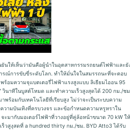
นยันให้เห็นว่ามันคือผู้นำในอุตสาหกรรมรถยนต์ไฟฟ้าและยั
การณ์การขับขี่ระดับโลก. ทำให้มั่นใจในสมรรถนะที่จะตอบ
 พร้อมความจุแบตเตอรี่ไฟฟ้าแรงสูงแบบ ลิเธียมไออน 95
7 วินาทีในบูสต์โหมด และทำความเร็วสูงสุดได้ 200 กม./ชม
าพร้อมกับเทคโนโลยีที่เรียบสูง ไม่ว่าจะเป็นระบบความ
ระบบความบันเทิงที่ครบวงจร และข้อกำหนดความหรูหราใน
ากับมอเตอร์ไฟฟ้าที่วางอยู่ที่คู่ล้อหน้าขนาด 70 kW ให
ร็วสูงุสดที่ a hundred thirty กม./ชม. BYD Atto3 ได้รับ