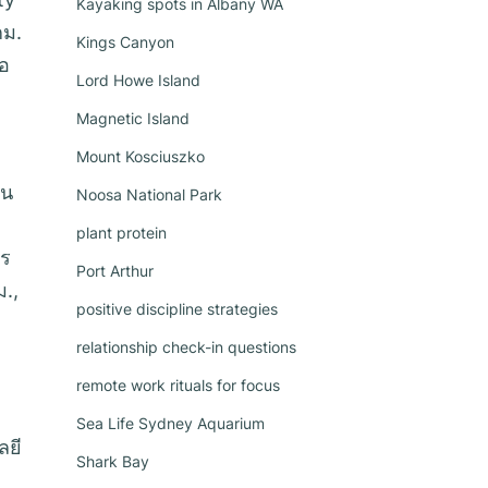
Kayaking spots in Albany WA
กม.
Kings Canyon
ือ
Lord Howe Island
4
Magnetic Island
Mount Kosciuszko
ใน
Noosa National Park
plant protein
าร
Port Arthur
ม.,
positive discipline strategies
relationship check-in questions
remote work rituals for focus
Sea Life Sydney Aquarium
ลยี
Shark Bay