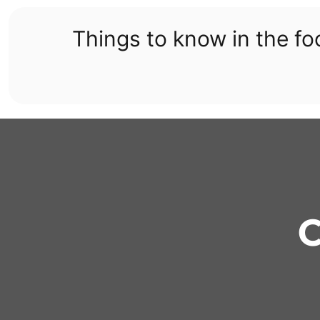
Skip
to
Things to know in the f
content
C