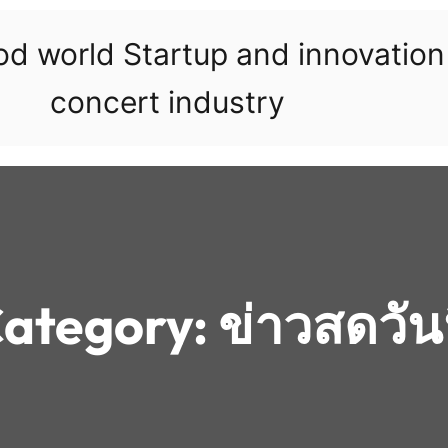
ood world Startup and innovatio
concert industry
ategory:
ข่าวสดวันน