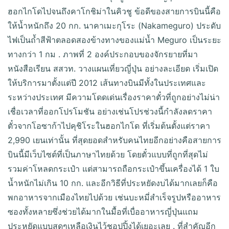
ฮอกไกโดไปจนถึงคาโกชิม่าในคิวชู ข้อดีของสายการบินนี้คือ
ให้น้ำหนักถึง 20 กก. นาคาเมะกุโระ (Nakameguro) ประดับ
ไฟเป็นถ้ำสีฟ้าตลอดสองข้างทางของแม่น้ำ Meguro เป็นระยะ
ทางกว่า 1 กม . ภาพที่ 2 องค์ประกอบของจักรยายที่มา
หนังสือเรียน สสวท. วางแผนเที่ยวญี่ปุ่น อย่างละเอียด เริ่มเปิด
ให้บริการมาตั้งแต่ปี 2012 เส้นทางบินมีทั้งในประเทศและ
ระหว่างประเทศ มีความโดดเด่นเรื่องราคาตั๋วที่ถูกอย่างไม่น่า
เชื่อเวลาที่ออกโปรโมชัน อย่างเช่นโปรช่วงนี้กำลังลดราคา
ตั๋วจากโอซาก้าไปคุชิโระในฮอกไกโด ที่เริ่มต้นตั้งแต่ราคา
2,990 เยนเท่านั้น ที่สุดยอดสำหรับคนไทยอีกอย่างคือสายการ
บินนี้มีเว็บไซต์ที่เป็นภาษาไทยด้วย โดยตั๋วแบบที่ถูกที่สุดไม่
รวมค่าโหลดกระเป๋า แต่สามารถถือกระเป๋าขึ้นเครื่องได้ 1 ใบ
น้ำหนักไม่เกิน 10 กก. และอีกวิธีที่ประหยัดงบได้มากเลยก็คือ
พกอาหารจากเมืองไทยไปด้วย เช่นบะหมี่สำเร็จรูปหรืออาหาร
ซองทั้งหลายซึ่งช่วยได้มากในมื้อที่เบื่ออาหารญี่ปุ่นแถม
ประหยัดแบบสุดๆเหลือเงินไว้ชอปปิ้งได้เยอะเลย . ที่สำคัญอีก