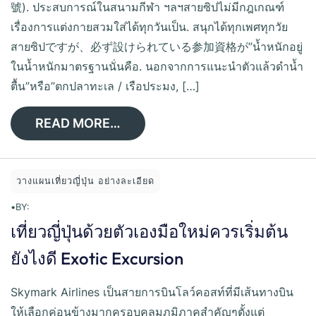
號). ประสบการณ์ในสนามกีฬา ฯลฯสายซิปไม่มีกฎเกณฑ์
เรื่องการแต่งกายสวมใส่ได้ทุกวันเป็น. สนุกได้ทุกเพศทุกวัย
สายซิปですが、必ず設けられている参加資格が”น้ำหนักอยู่
ในน้ำหนักมาตรฐานนั่นคือ. นอกจากการแนะนำตัวแล้วดำน้ำ
ตื้น”หรือ”ตกปลาทะเล / เรือประมง, […]
READ MORE…
วางแผนเที่ยวญี่ปุ่น อย่างละเอียด
•
BY:
เที่ยวญี่ปุ่นด้วยตัวเองมือใหม่ควรเริ่มต้น
ยังไงดี Exotic Excursion
Skymark Airlines เป็นสายการบินโลว์คอสท์ที่มีเส้นทางบิน
ให้เลือกค่อนข้างมากครอบคลุมภูมิภาคสำคัญๆตั้งแต่