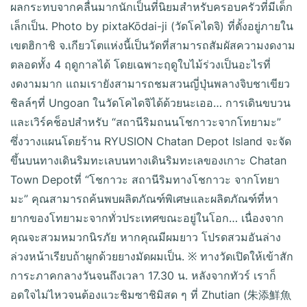
ผลกระทบจากคลื่นมากนักเป็นที่นิยมสำหรับครอบครัวที่มีเด็ก
เล็กเป็น. Photo by pixtaKōdai-ji (วัดโคไดจิ) ที่ตั้งอยู่ภายใน
เขตฮิกาชิ จ.เกียวโตแห่งนี้เป็นวัดที่สามารถสัมผัสความงดงาม
ตลอดทั้ง 4 ฤดูกาลได้ โดยเฉพาะฤดูใบไม้ร่วงเป็นอะไรที่
งดงามมาก แถมเรายังสามารถชมสวนญี่ปุ่นพลางจิบชาเขียว
ชิลล์ๆที่ Ungoan ในวัดโคไดจิได้ด้วยนะเออ… การเดินขบวน
และเวิร์คช็อปสำหรับ “สถานีริมถนนโชกาวะจากโทยามะ”
ซึ่งวางแผนโดยร้าน RYUSION Chatan Depot Island จะจัด
ขึ้นบนทางเดินริมทะเลบนทางเดินริมทะเลของเกาะ Chatan
Town Depotที่ “โชกาวะ สถานีริมทางโชกาวะ จากโทยา
มะ” คุณสามารถค้นพบผลิตภัณฑ์พิเศษและผลิตภัณฑ์ที่หา
ยากของโทยามะจากทั่วประเทศขณะอยู่ในโอก… เนื่องจาก
คุณจะสวมหมวกนิรภัย หากคุณมีผมยาว โปรดสวมอันล่าง
ล่วงหน้าเรียบถ้าผูกด้วยยางมัดผมเป็น. ※ ทางวัดเปิดให้เข้าสัก
การะภาคกลางวันจนถึงเวลา 17.30 น. หลังจากทัวร์ เราก็
อดใจไม่ไหวจนต้องแวะชิมซาชิมิสด ๆ ที่ Zhutian (朱添鮮魚