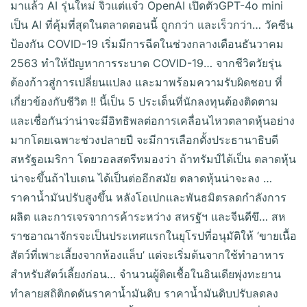
มาแล้ว AI รุ่นใหม่ จิ๋วแต่แจ๋ว OpenAI เปิดตัวGPT-4o mini
เป็น AI ที่คุ้มที่สุดในตลาดตอนนี้ ถูกกว่า และเร็วกว่า… วัคซีน
ป้องกัน COVID-19 เริ่มมีการฉีดในช่วงกลางเดือนธันวาคม
2563 ทำให้ปัญหาการระบาด COVID-19… จากชีวิตวัยรุ่น
ต้องก้าวสู่การเปลี่ยนแปลง และมาพร้อมความรับผิดชอบ ที่
เกี่ยวข้องกับชีวิต !! นี้เป็น 5 ประเด็นที่นักลงทุนต้องติดตาม
และเชื่อกันว่าน่าจะมีอิทธิพลต่อการเคลื่อนไหวตลาดหุ้นอย่าง
มากโดยเฉพาะช่วงปลายปี จะมีการเลือกตั้งประธานาธิบดี
สหรัฐอเมริกา โดยวอลสตรีทมองว่า ถ้าทรัมป์ได้เป็น ตลาดหุ้น
น่าจะขึ้นถ้าไบเดน ได้เป็นต่ออีกสมัย ตลาดหุ้นน่าจะลง …
ราคาน้ำมันปรับสูงขึ้น หลังโอเปกและพันธมิตรลดกำลังการ
ผลิต และการเจรจาการค้าระหว่าง สหรฐัฯ และจีนดีขึ… สห
ราชอาณาจักรจะเป็นประเทศแรกในยุโรปที่อนุมัติให้ ‘ขายเนื้อ
สัตว์ที่เพาะเลี้ยงจากห้องแล็บ’ แต่จะเริ่มต้นจากใช้ทำอาหาร
สำหรับสัตว์เลี้ยงก่อน… จำนวนผู้ติดเชื้อในอินเดียพุ่งทะยาน
ทำลายสถิติกดดันราคาน้ำมันดิบ ราคาน้ำมันดิบปรับลดลง