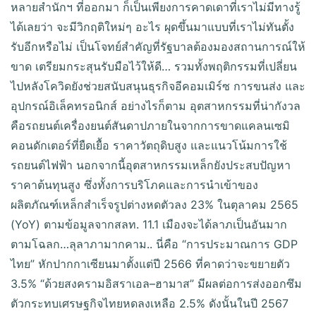
หลายสำนักฯ ที่ออกมา ก็เป็นเพียงการคาดเดาที่เราไม่มีทางรู้
ได้เลยว่า จะมีวิกฤติใหม่ๆ อะไร ผุดขึ้นมาแบบที่เราไม่ทันตั้ง
รับอีกหรือไม่ เป็นโจทย์สำคัญที่รัฐบาลต้องมองสถานการณ์ให้
ขาด เตรียมกระสุนรับมือไว้ให้ดี… รวมทั้งพฤติกรรมที่เปลี่ยน
ไปหลังโควิดยังช่วยสนับสนุนธุรกิจอีคอมเมิร์ซ การขนส่ง และ
อุปกรณ์อิเล็คทรอนิกส์ อย่างไรก็ตาม อุตสาหกรรมที่น่ากังวล
คือรถยนต์เครื่องยนต์สันดาปภายในจากการขาดแคลนเซมิ
คอนดักเตอร์ที่ยืดเยื้อ ราคาวัตถุดิบสูง และแนวโน้มการใช้
รถยนต์ไฟฟ้า นอกจากนี้อุตสาหกรรมเหล็กยังประสบปัญหา
ราคาต้นทุนสูง ซึ่งทั้งการบริโภคและการนำเข้าของ
ผลิตภัณฑ์เหล็กสำเร็จรูปต่างหดตัวลง 23% ในตุลาคม 2565
(YoY) ตามข้อมูลจากสลท. 11.1 เมืองจะได้ลาภเป็นอันมาก
ตามโฉลก…ลุลาภามากคาม.. นี่คือ “การประมาณการ GDP
ไทย” หักปากกาเซียนมาตั้งแต่ปี 2566 ที่คาดว่าจะขยายตัว
3.5% “ด้วยสงครามอิสราเอล–ฮามาส” มีผลต่อการส่งออกซึม
ตัวกระทบเศรษฐกิจไทยหดลงเหลือ 2.5% ดังนั้นในปี 2567