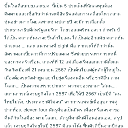
ขึ้นในเดือนก.ย.และธ.ค. นี้เป็น 5 ประเด็นที่นักลงทุนต้อง
ติดตามและเชื่อกันว่าน่าจะมีอิทธิพลต่อการเคลื่อนไหวตลาด
หุ้นอย่างมากโดยเฉพาะช่วงปลายปี จะมีการเลือกตั้ง
ประธานาธิบดีสหรัฐอเมริกา โดยวอลสตรีทมองว่า ถ้าทรัมป์
ได้เป็น ตลาดหุ้นน่าจะขึ้นถ้าไบเดน ได้เป็นต่ออีกสมัย ตลาดหุ้น
น่าจะลง … และ แนวทางที่ eight คือ หากจะให้ดีกว่านั้น
อัตราดอกเบี้ยควรมีการปรับลดลง ซึ่งช่วยบรรเทาภาระหนี้
ของภาคครัวเรือน. เกณฑ์ที่ 12 แม้เมืองเริ่มออกแววดีตั้งแต่
วันเกิดเมืองที่ 21 เมษายน 2567 เป็นต้นไปแต่ผู้หลักผู้ใหญ่ใน
เมืองต้องระวังคำพูด อย่าไปยุ่งเรื่องคนอื่น หรือชาติอื่น ตาม
โฉลก….เป็นความเพราะปากเรา ความของเขามาใส่ตน….
สถานการณ์เศรษฐกิจโลก 2567 เพื่อให้ปี 2567 เป็นปีที่ “คน
ไทยไม่เจ็บ ประเทศชาติไม่จน” จากการแพทย์เพื่อสุขภาพคู่
ปากท้อง. eleven.four ศัตรูมีขอเป็นมิตร เมืองหรือเจรจาขอ
คืนดีกันในเมือง ตามโฉลก…ศัตรูมีมาคืนดีโอนอ่อนเอง.. สรุป
แล้ว เศรษฐกิจไทยในปี 2567 มีแนวโน้มฟื้นตัวดีขึ้นจากปีก่อน