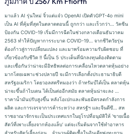
ภูมิภาค ปี 2567 Km Ftiorth
มาแล้ว AI รุ่นใหม่ จิ๋วแต่แจ๋ว OpenAI เปิดตัวGPT-4o mini
เป็น AI ที่คุ้มที่สุดในตลาดตอนนี้ ถูกกว่า และเร็วกว่า… วัคซีน
ป้องกัน COVID-19 เริ่มมีการฉีดในช่วงกลางเดือนธันวาคม
2563 ทำให้ปัญหาการระบาด COVID-19… จากชีวิตวัยรุ่น
ต้องก้าวสู่การเปลี่ยนแปลง และมาพร้อมความรับผิดชอบ ที่
เกี่ยวข้องกับชีวิต !! นี้เป็น 5 ประเด็นที่นักลงทุนต้องติดตาม
และเชื่อกันว่าน่าจะมีอิทธิพลต่อการเคลื่อนไหวตลาดหุ้นอย่าง
มากโดยเฉพาะช่วงปลายปี จะมีการเลือกตั้งประธานาธิบดี
สหรัฐอเมริกา โดยวอลสตรีทมองว่า ถ้าทรัมป์ได้เป็น ตลาดหุ้น
น่าจะขึ้นถ้าไบเดน ได้เป็นต่ออีกสมัย ตลาดหุ้นน่าจะลง …
ราคาน้ำมันปรับสูงขึ้น หลังโอเปกและพันธมิตรลดกำลังการ
ผลิต และการเจรจาการค้าระหว่าง สหรฐัฯ และจีนดีขึ… สห
ราชอาณาจักรจะเป็นประเทศแรกในยุโรปที่อนุมัติให้ ‘ขายเนื้อ
สัตว์ที่เพาะเลี้ยงจากห้องแล็บ’ แต่จะเริ่มต้นจากใช้ทำอาหาร
สำหรับสัตว์เลี้ยงก่อน… จำนวนผู้ติดเชื้อในอินเดียพุ่งทะยาน