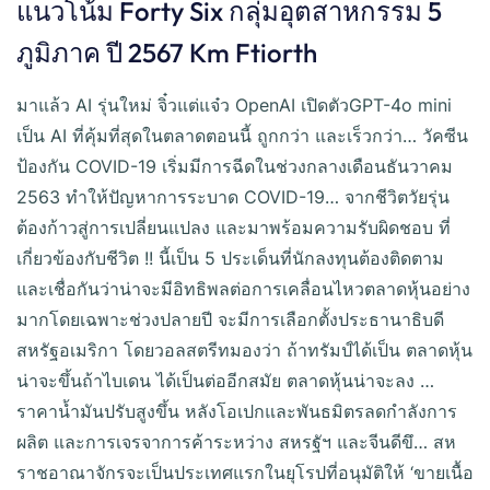
แนวโน้ม Forty Six กลุ่มอุตสาหกรรม 5
ภูมิภาค ปี 2567 Km Ftiorth
มาแล้ว AI รุ่นใหม่ จิ๋วแต่แจ๋ว OpenAI เปิดตัวGPT-4o mini
เป็น AI ที่คุ้มที่สุดในตลาดตอนนี้ ถูกกว่า และเร็วกว่า… วัคซีน
ป้องกัน COVID-19 เริ่มมีการฉีดในช่วงกลางเดือนธันวาคม
2563 ทำให้ปัญหาการระบาด COVID-19… จากชีวิตวัยรุ่น
ต้องก้าวสู่การเปลี่ยนแปลง และมาพร้อมความรับผิดชอบ ที่
เกี่ยวข้องกับชีวิต !! นี้เป็น 5 ประเด็นที่นักลงทุนต้องติดตาม
และเชื่อกันว่าน่าจะมีอิทธิพลต่อการเคลื่อนไหวตลาดหุ้นอย่าง
มากโดยเฉพาะช่วงปลายปี จะมีการเลือกตั้งประธานาธิบดี
สหรัฐอเมริกา โดยวอลสตรีทมองว่า ถ้าทรัมป์ได้เป็น ตลาดหุ้น
น่าจะขึ้นถ้าไบเดน ได้เป็นต่ออีกสมัย ตลาดหุ้นน่าจะลง …
ราคาน้ำมันปรับสูงขึ้น หลังโอเปกและพันธมิตรลดกำลังการ
ผลิต และการเจรจาการค้าระหว่าง สหรฐัฯ และจีนดีขึ… สห
ราชอาณาจักรจะเป็นประเทศแรกในยุโรปที่อนุมัติให้ ‘ขายเนื้อ