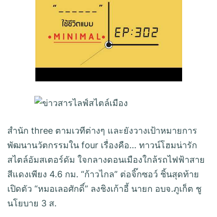
สำนัก three ตามเวทีต่างๆ และยังวางเป้าหมายการ
พัฒนานวัตกรรมใน four เรื่องคือ… ทาวน์โฮมน่ารัก
สไตล์อัมสเตอร์ดัม ใจกลางดอนเมืองใกล้รถไฟฟ้าสาย
สีแดงเพียง 4.6 กม. “ก้าวไกล” ต่อจิ๊กซอว์ ชิ้นสุดท้าย
เปิดตัว “หมอเลอศักดิ์” ลงชิงเก้าอี้ นายก อบจ.ภูเก็ต ชู
นโยบาย 3 ส.